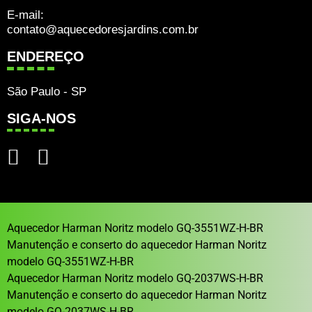
E-mail:
contato@aquecedoresjardins.com.br
ENDEREÇO
São Paulo - SP
SIGA-NOS
Aquecedor Harman Noritz modelo GQ-3551WZ-H-BR
Manutenção e conserto do aquecedor Harman Noritz
modelo GQ-3551WZ-H-BR
Aquecedor Harman Noritz modelo GQ-2037WS-H-BR
Manutenção e conserto do aquecedor Harman Noritz
modelo GQ-2037WS-H-BR