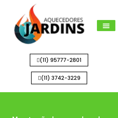
MARCAS QUE 
(11) 95777-2801
(11) 3742-3229