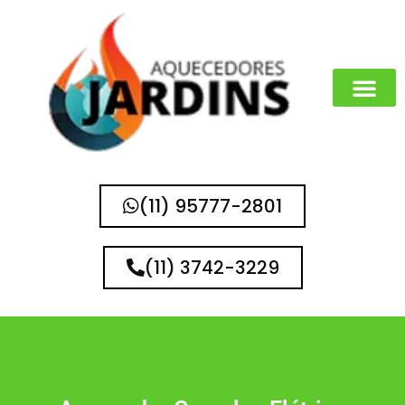
MARCAS QUE 
(11) 95777-2801
(11) 3742-3229