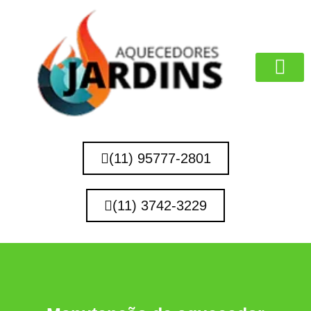
MARCAS QUE 
(11) 95777-2801
(11) 3742-3229