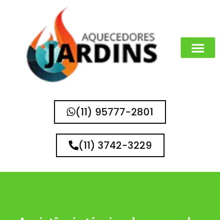
MARCAS QUE 
(11) 95777-2801
(11) 3742-3229