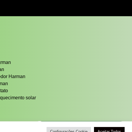
arman
man
cedor Harman
rman
tato
quecimento solar
Atendimento / Orçamento Via WhatsApp
Configurações Cookie
Aceitar Todos