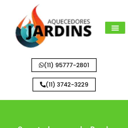
MARCAS QUE 
(11) 95777-2801
(11) 3742-3229