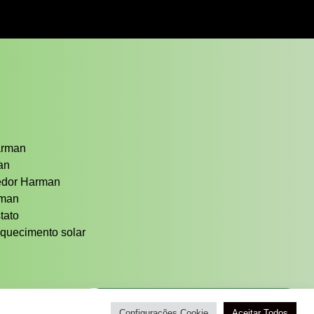
arman
man
cedor Harman
rman
tato
quecimento solar
Atendimento / Orçamento Via WhatsApp
Configurações Cookie
Aceitar Todos