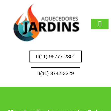
MARCAS QUE 
(11) 95777-2801
(11) 3742-3229