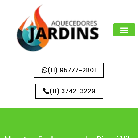
MARCAS QUE 
(11) 95777-2801
(11) 3742-3229