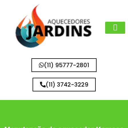
MARCAS QUE 
(11) 95777-2801
(11) 3742-3229