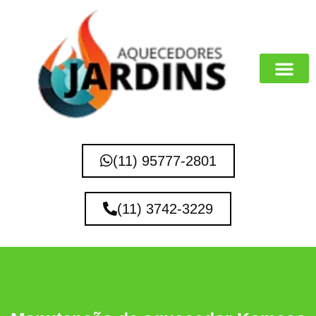
MARCAS QUE 
(11) 95777-2801
(11) 3742-3229