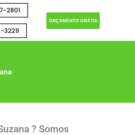
77-2801
ORÇAMENTO GRÁTIS
2-3229
zana
Suzana ? Somos