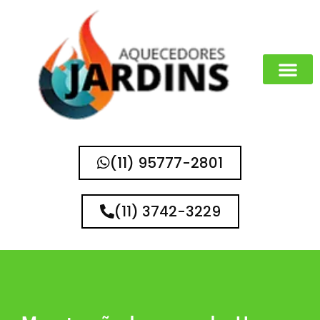
MARCAS QUE 
(11) 95777-2801
(11) 3742-3229