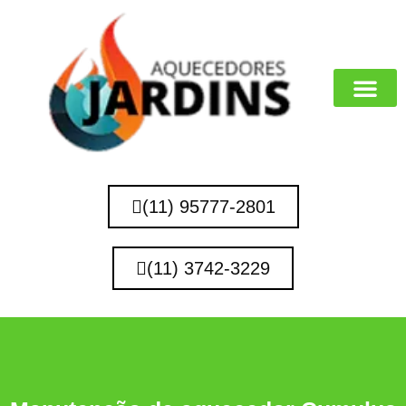
MARCAS QUE 
(11) 95777-2801
(11) 3742-3229