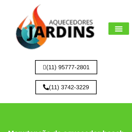
MARCAS QUE 
(11) 95777-2801
(11) 3742-3229