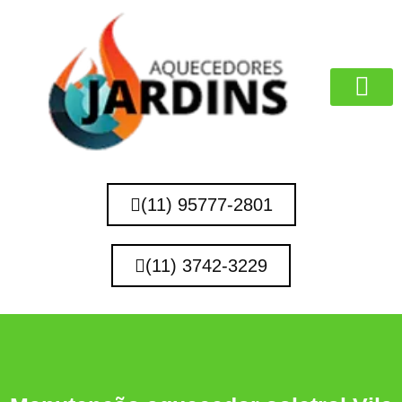
MARCAS QUE 
(11) 95777-2801
(11) 3742-3229