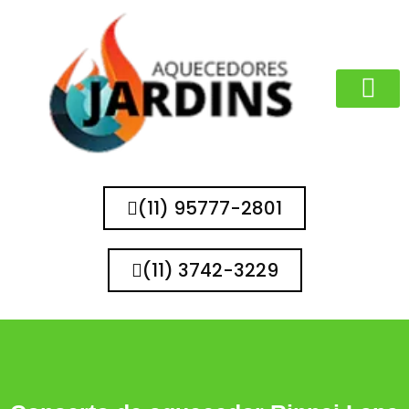
MARCAS QUE 
(11) 95777-2801
(11) 3742-3229