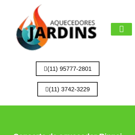
MARCAS QUE 
(11) 95777-2801
(11) 3742-3229