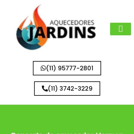
MARCAS QUE 
(11) 95777-2801
(11) 3742-3229