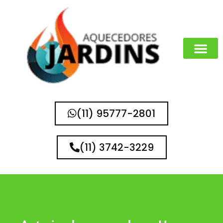
MARCAS QUE 
(11) 95777-2801
(11) 3742-3229