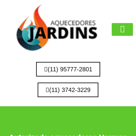
MARCAS QUE 
(11) 95777-2801
(11) 3742-3229