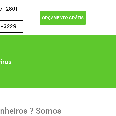
77-2801
ORÇAMENTO GRÁTIS
2-3229
iros
inheiros ? Somos