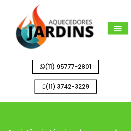
MARCAS QUE 
(11) 95777-2801
(11) 3742-3229