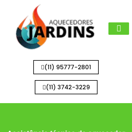
MARCAS QUE 
(11) 95777-2801
(11) 3742-3229