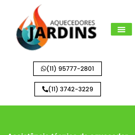
MARCAS QUE 
(11) 95777-2801
(11) 3742-3229