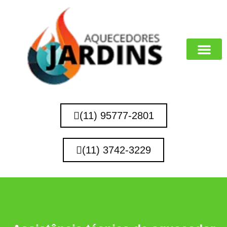
MARCAS QUE 
(11) 95777-2801
(11) 3742-3229