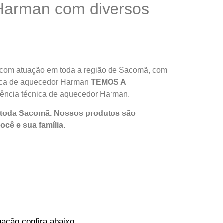
 Harman com diversos
 com atuação em toda a região de Sacomã, com
écnica de aquecedor Harman
TEMOS A
tência técnica de aquecedor Harman.
m toda Sacomã. Nossos produtos são
você e sua
família
.
ação confira abaixo.