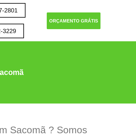
7-2801
ORÇAMENTO GRÁTIS
2-3229
Sacomã
 em Sacomã ? Somos