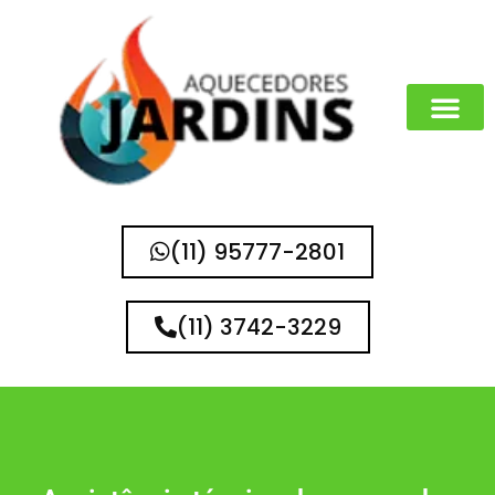
MARCAS QUE 
(11) 95777-2801
(11) 3742-3229