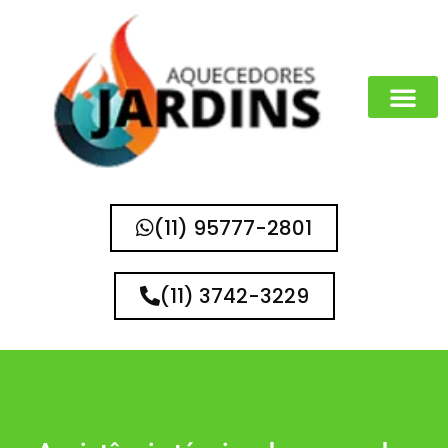
MARCAS QUE 
(11) 95777-2801
(11) 3742-3229