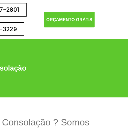
77-2801
ORÇAMENTO GRÁTIS
2-3229
nsolação
m Consolação ? Somos