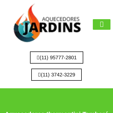
MARCAS QUE 
(11) 95777-2801
(11) 3742-3229