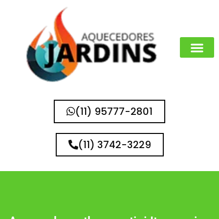
MARCAS QUE 
(11) 95777-2801
(11) 3742-3229