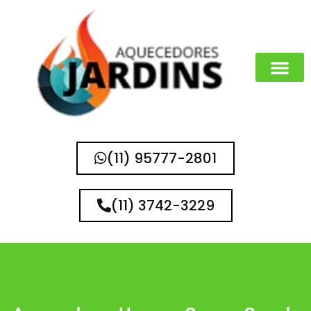
MARCAS QUE 
(11) 95777-2801
(11) 3742-3229