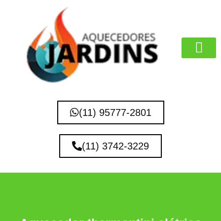
MARCAS QUE 
(11) 95777-2801
(11) 3742-3229