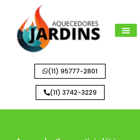
MARCAS QUE 
(11) 95777-2801
(11) 3742-3229