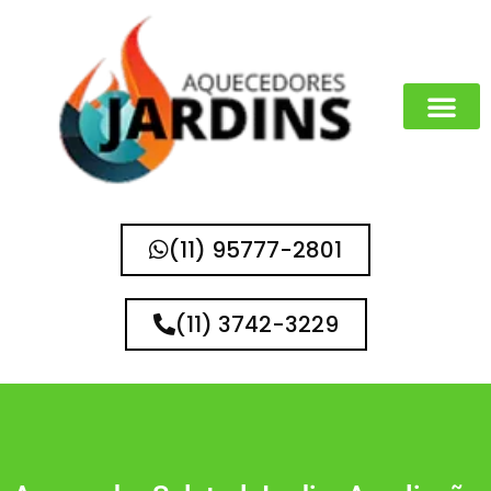
MARCAS QUE 
(11) 95777-2801
(11) 3742-3229