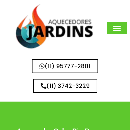
MARCAS QUE 
(11) 95777-2801
(11) 3742-3229