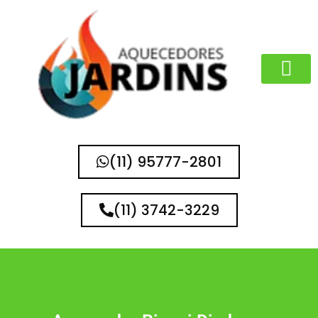
MARCAS QUE 
(11) 95777-2801
(11) 3742-3229