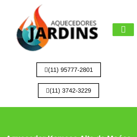
MARCAS QUE 
(11) 95777-2801
(11) 3742-3229