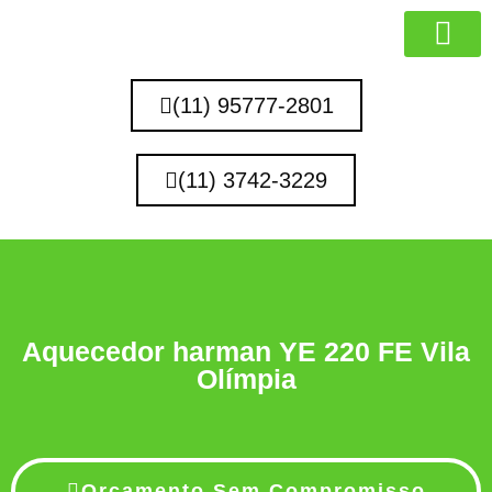
MARCAS QUE 
(11) 95777-2801
(11) 3742-3229
Aquecedor harman YE 220 FE Vila
Olímpia
Orçamento Sem Compromisso