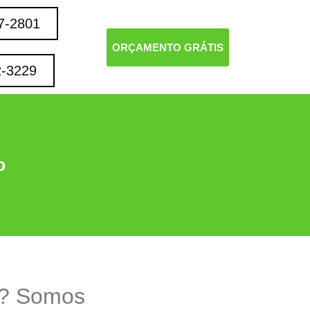
7-2801
ORÇAMENTO GRÁTIS
2-3229
o
 ? Somos