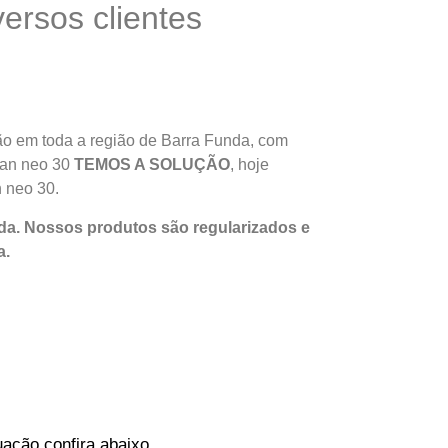
rsos clientes
o em toda a região de Barra Funda, com
rman neo 30
TEMOS A SOLUÇÃO
, hoje
 neo 30.
a. Nossos produtos são regularizados e
a
.
ação confira abaixo.