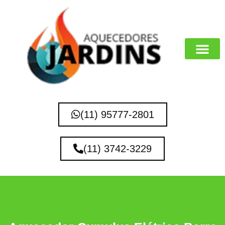
MARCAS QUE 
(11) 95777-2801
(11) 3742-3229