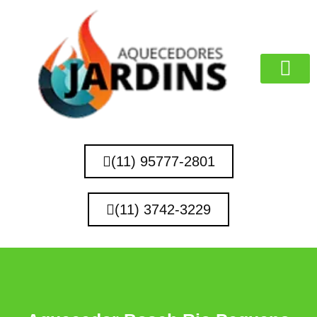
MARCAS QUE 
(11) 95777-2801
(11) 3742-3229