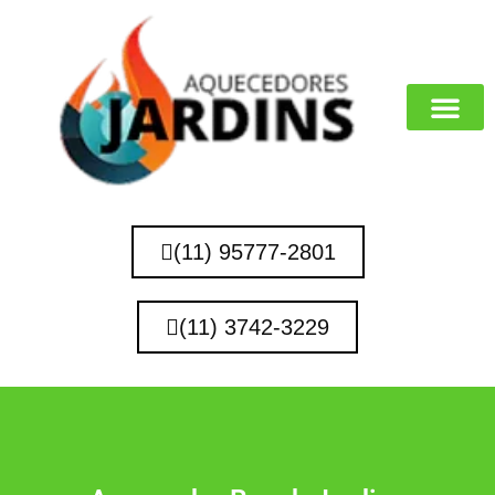
MARCAS QUE 
(11) 95777-2801
(11) 3742-3229