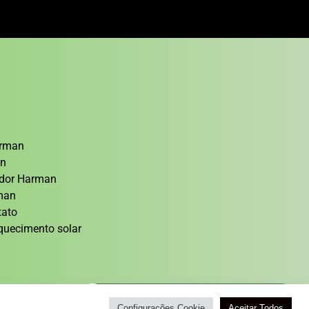
arman
an
cedor Harman
rman
tato
quecimento solar
Atendimento / Orçamento Via WhatsApp
Configurações Cookie
Aceitar Todos