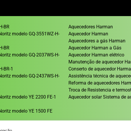
H-BR
Aquecedores Harman
Noritz modelo GQ-3551WZ-H-
Aquecedor Harman
Aquecedores a gás Harman
H-BR
Aquecedor Harman a Gás
Noritz modelo GQ-2037WS-H-
Aquecedor Harman elétrico
Manutenção de aquecedor H
H-BR-1
Conserto de aquecedor Harm
Noritz modelo GQ-2437WS-H-
Assistência técnica de aque
Reforma de aquecedores Ha
1
Troca de Resistencia e termos
oritz modelo YE 2200 FE-1
Aquecedor solar Sistema de a
oritz modelo YE 1500 FE
egação.