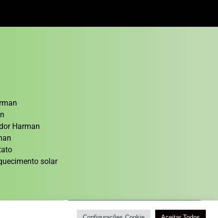
arman
an
cedor Harman
rman
tato
quecimento solar
Atendimento / Orçamento Via WhatsApp
Configurações Cookie
Aceitar Todos