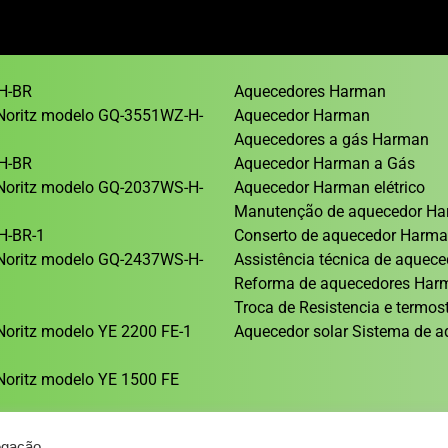
H-BR
Aquecedores Harman
Noritz modelo GQ-3551WZ-H-
Aquecedor Harman
Aquecedores a gás Harman
H-BR
Aquecedor Harman a Gás
Noritz modelo GQ-2037WS-H-
Aquecedor Harman elétrico
Manutenção de aquecedor H
H-BR-1
Conserto de aquecedor Harm
Noritz modelo GQ-2437WS-H-
Assistência técnica de aque
Reforma de aquecedores Ha
1
Troca de Resistencia e termos
oritz modelo YE 2200 FE-1
Aquecedor solar Sistema de a
oritz modelo YE 1500 FE
egação.