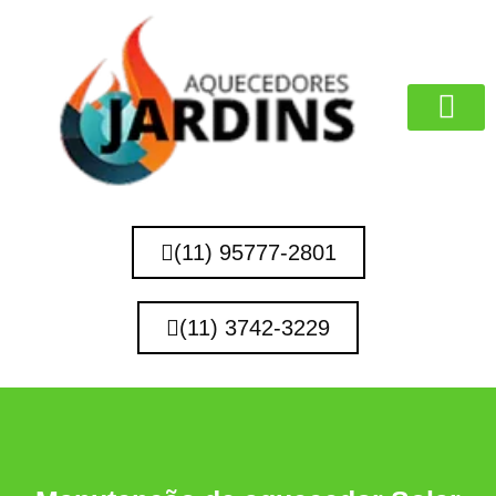
MARCAS QUE 
(11) 95777-2801
(11) 3742-3229