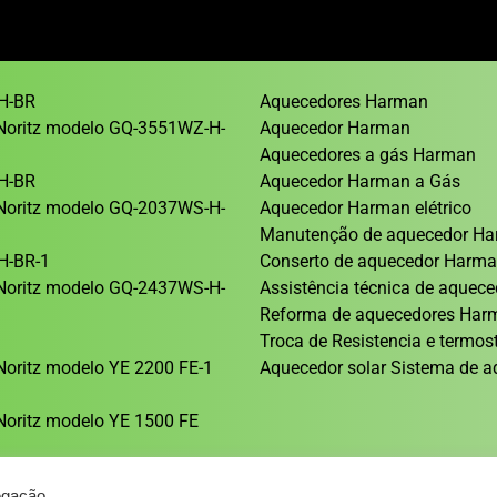
H-BR
Aquecedores Harman
Noritz modelo GQ-3551WZ-H-
Aquecedor Harman
Aquecedores a gás Harman
H-BR
Aquecedor Harman a Gás
Noritz modelo GQ-2037WS-H-
Aquecedor Harman elétrico
Manutenção de aquecedor H
H-BR-1
Conserto de aquecedor Harm
Noritz modelo GQ-2437WS-H-
Assistência técnica de aque
Reforma de aquecedores Ha
1
Troca de Resistencia e termos
oritz modelo YE 2200 FE-1
Aquecedor solar Sistema de a
oritz modelo YE 1500 FE
egação.