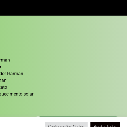
arman
an
cedor Harman
rman
tato
quecimento solar
Atendimento / Orçamento Via WhatsApp
Configurações Cookie
Aceitar Todos