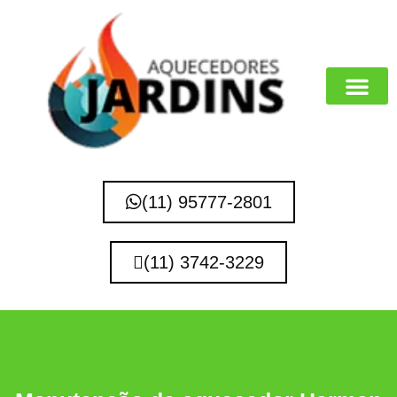
MARCAS QUE 
(11) 95777-2801
(11) 3742-3229